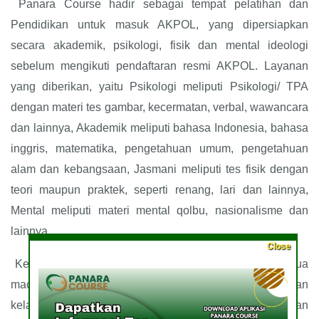
Panara Course hadir sebagai tempat pelatihan dan
Pendidikan untuk masuk AKPOL, yang dipersiapkan
secara akademik, psikologi, fisik dan mental ideologi
sebelum mengikuti pendaftaran resmi AKPOL. Layanan
yang diberikan, yaitu Psikologi meliputi Psikologi/ TPA
dengan materi tes gambar, kecermatan, verbal, wawancara
dan lainnya, Akademik meliputi bahasa Indonesia, bahasa
inggris, matematika, pengetahuan umum, pengetahuan
alam dan kebangsaan, Jasmani meliputi tes fisik dengan
teori maupun praktek, seperti renang, lari dan lainnya,
Mental meliputi materi mental qolbu, nasionalisme dan
lainnya.
Close
Kelas yang disediakan oleh Panara Course terdapat dua
macam, yaitu privat dan regular. Kelas privat merupakan
kelas yang diisi oleh satu siswa dan satu tentor dengan