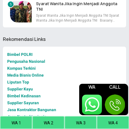
Syarat Wanita Jika Ingin Menjadi Anggota
TNI
Syarat Wanita Jika Ingin Menjadi Anggota TNI Syarat
Wanita Jika Ingin Menjadi Anggota TNI Biasany…
Rekomendasi Links
Bimbel POLRI
Pengusaha Nasional
Kompas Terkini
Media Bisnis Online
Liputan Top
WA
CALL
Supplier Kayu
Bimbel Kedinasan
Supplier Sayuran
Jasa Kontraktor Bangunan
Jasa Kontraktor jogja
WA 1
WA 2
WA 3
WA 4
Jasa Konveksi Seragam