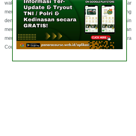
waktu yang dapat diatur Bersama. Dan kelas regular
merupakan kelas dengan siswa sebanyak sepuluh orang
dengan waktu pembelajaran yang telah ditentukan. Selain
mendapatkan materi-materi yang ekslusif siswa juga akan
merasakan keunggulan-keunggulan saat belajar di Panara
Course.