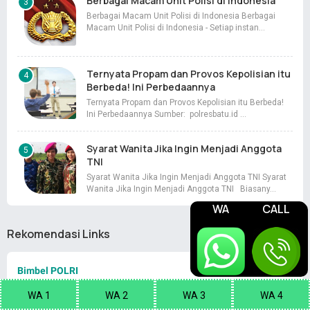
Berbagai Macam Unit Polisi di Indonesia
Berbagai Macam Unit Polisi di Indonesia Berbagai
Macam Unit Polisi di Indonesia - Setiap instan…
Ternyata Propam dan Provos Kepolisian itu
Berbeda! Ini Perbedaannya
Ternyata Propam dan Provos Kepolisian itu Berbeda!
Ini Perbedaannya Sumber: polresbatu.id …
Syarat Wanita Jika Ingin Menjadi Anggota
TNI
Syarat Wanita Jika Ingin Menjadi Anggota TNI Syarat
Wanita Jika Ingin Menjadi Anggota TNI Biasany…
WA
CALL
Rekomendasi Links
Bimbel POLRI
Pengusaha Nasional
WA 1
WA 2
WA 3
WA 4
Kompas Terkini