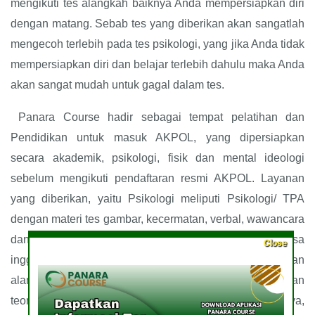
mengikuti tes alangkah baiknya Anda mempersiapkan diri
dengan matang. Sebab tes yang diberikan akan sangatlah
mengecoh terlebih pada tes psikologi, yang jika Anda tidak
mempersiapkan diri dan belajar terlebih dahulu maka Anda
akan sangat mudah untuk gagal dalam tes.
Panara Course hadir sebagai tempat pelatihan dan
Pendidikan untuk masuk AKPOL, yang dipersiapkan
secara akademik, psikologi, fisik dan mental ideologi
sebelum mengikuti pendaftaran resmi AKPOL. Layanan
yang diberikan, yaitu Psikologi meliputi Psikologi/ TPA
dengan materi tes gambar, kecermatan, verbal, wawancara
dan lainnya, Akademik meliputi bahasa Indonesia, bahasa
Close
inggris, matematika, pengetahuan umum, pengetahuan
alam dan kebangsaan, Jasmani meliputi tes fisik dengan
teori maupun praktek, seperti renang, lari dan lainnya,