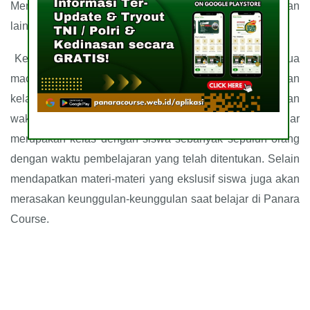
Mental meliputi materi mental qolbu, nasionalisme dan
lainnya.
Kelas yang disediakan oleh Panara Course terdapat dua
macam, yaitu privat dan regular. Kelas privat merupakan
kelas yang diisi oleh satu siswa dan satu tentor dengan
waktu yang dapat diatur Bersama. Dan kelas regular
merupakan kelas dengan siswa sebanyak sepuluh orang
dengan waktu pembelajaran yang telah ditentukan. Selain
mendapatkan materi-materi yang ekslusif siswa juga akan
merasakan keunggulan-keunggulan saat belajar di Panara
Course.