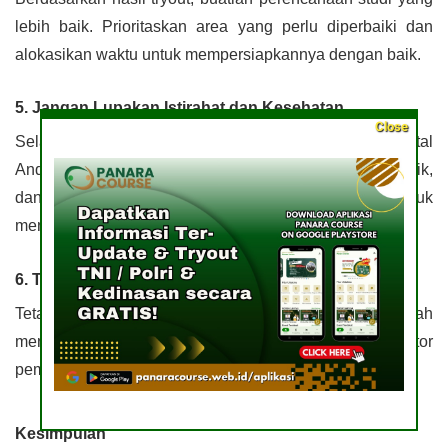
lebih baik. Prioritaskan area yang perlu diperbaiki dan
alokasikan waktu untuk mempersiapkannya dengan baik.
5. Jangan Lupakan Istirahat dan Kesehatan
Close
Selain belajar, jangan lupakan kesehatan fisik dan mental
Anda. Pastikan Anda cukup istirahat, makan dengan baik,
dan berolahraga. Keseimbangan ini penting untuk
menjaga kinerja otak Anda.
6. Tetap Termotivasi
Tetapkan tujuan yang jelas dan tetap termotivasi. Ingatlah
mengapa Anda ingin memulai karier dalam sektor
pemerintahan, dan fokus pada tujuan Anda.
Kesimpulan