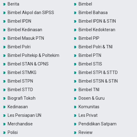
Berita
Bimbel
Bimbel Akpol dan SIPSS
Bimbel Bahasa
Bimbel IPDN
Bimbel IPDN & STIN
Bimbel Kedinasan
Bimbel Kedokteran
Bimbel Masuk PTN
Bimbel PIP
Bimbel Polri
Bimbel Polri & TNI
Bimbel Poltekip & Poltekim
Bimbel PTN
Bimbel STAN & CPNS
Bimbel STIS
Bimbel STMKG
Bimbel STPI & STTD
Bimbel STPN
Bimbel STSN & STIN
Bimbel STTD
Bimbel TNI
Biografi Tokoh
Dosen & Guru
Kedinasan
Komunitas
Les Persiapan UN
Les Privat
Merchandise
Pendidikan Satpam
Polisi
Review