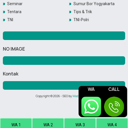
Seminar
Sumur Bor Yogyakarta
Tentara
Tips & Trik
TNI
TNI-Polri
NO IMAGE
Kontak
WA
CALL
Copyright ©
2026
- SEO by
Maboor Media
WA 1
WA 2
WA 3
WA 4