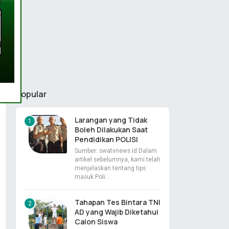
Popular
Larangan yang Tidak
Boleh Dilakukan Saat
Pendidikan POLISI
Sumber: swatvnews.id Dalam
artikel sebelumnya, kami telah
menjelaskan tentang tips
masuk Poli…
Tahapan Tes Bintara TNI
AD yang Wajib Diketahui
Calon Siswa