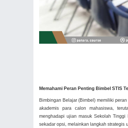
Memahami Peran Penting Bimbel STIS Te
Bimbingan Belajar (Bimbel) memiliki pera
akademis para calon mahasiswa, teru
menghadapi ujian masuk Sekolah Tinggi Il
sekadar opsi, melainkan langkah strategis