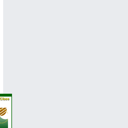
Close