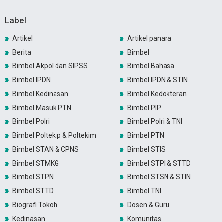
Label
Artikel
Artikel panara
Berita
Bimbel
Bimbel Akpol dan SIPSS
Bimbel Bahasa
Bimbel IPDN
Bimbel IPDN & STIN
Bimbel Kedinasan
Bimbel Kedokteran
Bimbel Masuk PTN
Bimbel PIP
Bimbel Polri
Bimbel Polri & TNI
Bimbel Poltekip & Poltekim
Bimbel PTN
Bimbel STAN & CPNS
Bimbel STIS
Bimbel STMKG
Bimbel STPI & STTD
Bimbel STPN
Bimbel STSN & STIN
Bimbel STTD
Bimbel TNI
Biografi Tokoh
Dosen & Guru
Kedinasan
Komunitas