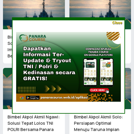
Close
Bimbel Akpol Akmil Batam:
Bimbel Akpol Akmil
Solusi Terbaik Raih
Madiun: Langkah Pasti
Impian Jadi Taruna
Raih Impian Bersama
Bersama Panara Course
Panara Course
Bimbel Akpol Akmil Ngawi:
Bimbel Akpol Akmil Solo:
Solusi Tepat Lolos TNI
Persiapan Optimal
POLRI Bersama Panara
Menuju Taruna Impian