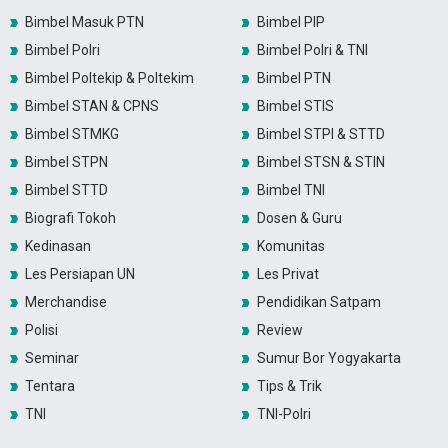
Bimbel Masuk PTN
Bimbel PIP
Bimbel Polri
Bimbel Polri & TNI
Bimbel Poltekip & Poltekim
Bimbel PTN
Bimbel STAN & CPNS
Bimbel STIS
Bimbel STMKG
Bimbel STPI & STTD
Bimbel STPN
Bimbel STSN & STIN
Bimbel STTD
Bimbel TNI
Biografi Tokoh
Dosen & Guru
Kedinasan
Komunitas
Les Persiapan UN
Les Privat
Merchandise
Pendidikan Satpam
Polisi
Review
Seminar
Sumur Bor Yogyakarta
Tentara
Tips & Trik
TNI
TNI-Polri