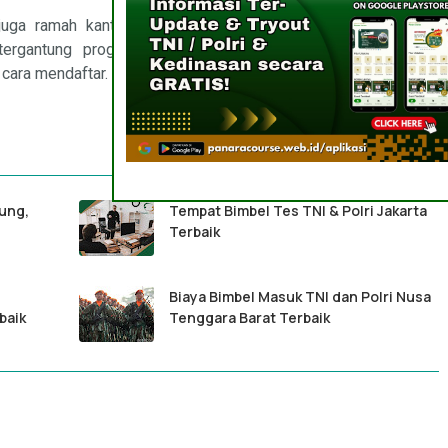
i juga ramah kantong Anda. Kami tidak mematok biaya yang
 tergantung program yang Anda pilih. Lalu bagaimana cara
 cara mendaftar.
dung,
Tempat Bimbel Tes TNI & Polri Jakarta
Terbaik
Biaya Bimbel Masuk TNI dan Polri Nusa
baik
Tenggara Barat Terbaik