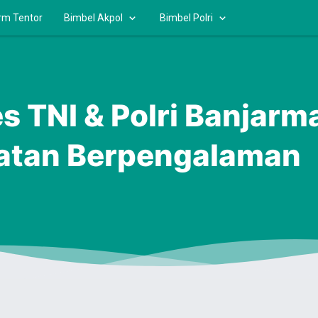
rm Tentor
Bimbel Akpol
Bimbel Polri
es TNI & Polri Banjarm
latan Berpengalaman