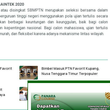
SAINTEK 2020
i atau disingkat SBMPTN merupakan seleksi bersama dalam
rguruan tinggi negeri menggunakan pola ujian tertulis secara
kkan berbagai keuntungan dan keunggulan, baik bagi calon
n kepentingan nasional. Bagi calon mahasiswa, ujian tertulis
murah, dan fleksibel karena adanya mekanisme lintas wilayah.
Favorit
Bimbel Masuk PTN Favorit Kupang,
Nusa Tenggara Timur Terpopuler
it
Biaya / Harga Bimbel Masuk PTN Favorit
aya
Mataram, Nusa Tenggara Barat