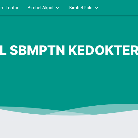
rm Tentor
Bimbel Akpol
Bimbel Polri
BEL SBMPTN KEDOKTE