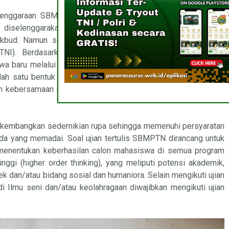
elenggaraan SBMPTN dimulai dari penyelenggaraan SNMPTN
ng diselenggarakan pada tahun 2008. Pada saat itu, SNMPTN
dikbud. Namun sejak 2013 diserahkan kepada Majelis Rektor
TNI). Berdasarkan pengalaman yang sangat panjang dalam
 baru melalui ujian tertulis, pada tahun 2013, MRPTNI tetap
salah satu bentuk seleksi masuk PTN selain SNMPTN. Seleksi
 kebersamaan ini disebut Seleksi Bersama Masuk Perguruan
g dikembangkan sedemikian rupa sehingga memenuhi persyaratan
beda yang memadai. Soal ujian tertulis SBMPTN dirancang untuk
nentukan keberhasilan calon mahasiswa di semua program
nggi (higher order thinking), yang meliputi potensi akademik,
ek dan/atau bidang sosial dan humaniora. Selain mengikuti ujian
di Ilmu seni dan/atau keolahragaan diwajibkan mengikuti ujian