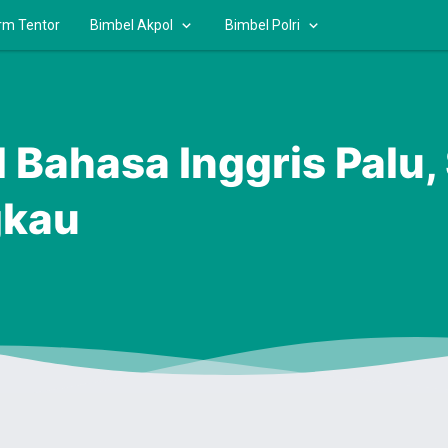
rm Tentor
Bimbel Akpol
Bimbel Polri
 Bahasa Inggris Palu,
gkau