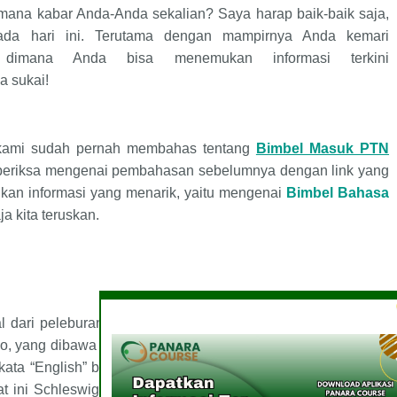
mana kabar Anda-Anda sekalian? Saya harap baik-baik saja,
ada hari ini. Terutama dengan mampirnya Anda kemari
dimana Anda bisa menemukan informasi terkini
a sukai
!
 kami sudah pernah membahas tentang
Bimbel Masuk PTN
periksa mengenai pembahasan sebelumnya dengan link yang
rikan informasi yang menarik, yaitu mengenai
Bimbel Bahasa
a kita teruskan.
 dari peleburan beragam dialek terkait, yang saat ini secara
no, yang dibawa ke pantai timur Pulau Britania oleh pendatang
 kata
“
English
”
berasal dari nama Angles. Suku Anglo-Saxons
aat ini Schleswig-Holstein, Jerman). Bahasa Inggris awal juga