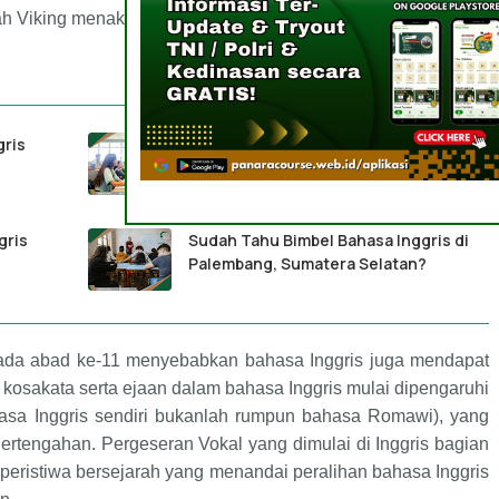
h Viking menaklukkan Inggris pada abad ke-9 dan ke-10.
gris
Cari Info Bimbel Bahasa Inggris
Lampung Terbaik
gris
Sudah Tahu Bimbel Bahasa Inggris di
Palembang, Sumatera Selatan?
pada abad ke-11 menyebabkan bahasa Inggris juga mendapat
kosakata serta ejaan dalam bahasa Inggris mulai dipengaruhi
asa Inggris sendiri bukanlah rumpun bahasa Romawi), yang
rtengahan. Pergeseran Vokal yang dimulai di Inggris bagian
 peristiwa bersejarah yang menandai peralihan bahasa Inggris