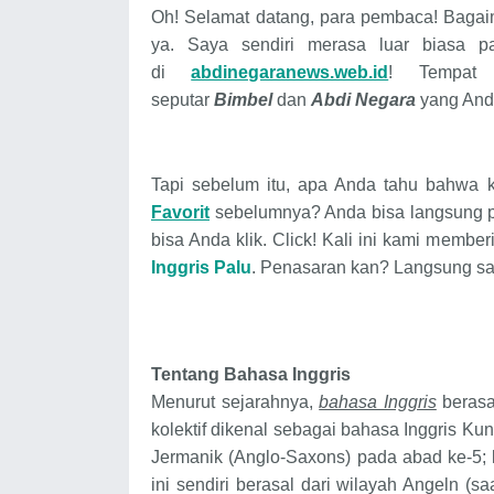
Oh! Selamat datang, para pembaca! Bagai
ya. Saya sendiri merasa luar biasa p
di
abdinegaranews.web.id
! Tempat 
seputar
Bimbel
dan
Abdi Negara
yang And
Tapi sebelum itu, apa Anda tahu bahwa
Favorit
sebelumnya? Anda bisa langsung 
bisa Anda klik. Click! Kali ini kami membe
Inggris
Palu
. Penasaran kan? Langsung saj
Tentang Bahasa Inggris
Menurut sejarahnya,
bahasa Inggris
berasal
kolektif dikenal sebagai bahasa Inggris Ku
Jermanik (Anglo-Saxons) pada abad ke-5;
ini sendiri berasal dari wilayah Angeln (s