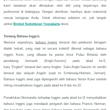
kami tawarkan akan dikerjakan oleh ahli yang terpercaya dan
profesional di bidangnya. Dengan demikian, hasilnya akan maksimal
sesuai keinginan Anda. Untuk informasi sebelum ini, yuk tengok
artikel
Bimbel Kedokteran Yogyakarta
disini.
Tentang Bahasa Inggris
Menurut sejarahnya,
bahasa Inggris
berasal dari peleburan beragam
dialek terkait, yang saat ini secara kolektif dikenal sebagai bahasa
Inggris Kuno, yang dibawa ke pantai timur Pulau Britania oleh
pendatang Jermanik (Anglo-Saxons) pada abad ke-5;
kata
“
English
”
berasal dari nama Angles. Suku Anglo-Saxons ini sendiri
berasal dari wilayah Angeln (saat ini Schleswig-Holstein, Jerman).
Bahasa Inggris awal juga dipengaruhi oleh bahasa Norse Kuno setelah
Viking menaklukkan Inggris pada abad ke-9 dan ke-10.
Penaklukan Normandia terhadap Inggris pada abad ke-11 menyebabkan
bahasa Inggris juga mendapat pengaruh dari bahasa Prancis Norman,
dan kosakata serta ejaan dalam bahasa Inggris mulai dipengaruhi oleh