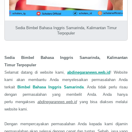
Sedia Bimbel Bahasa Inggris Samarinda, Kalimantan Timur
Terpopuler
Sedia
Bimbel Bahasa Inggris
Samarinda, Kalimantan
Timur
Terpopuler
Selamat datang di website kami,
abdinegaranews.web.id
! Website
kami akan membantu Anda menyelesaikan permasalahan Anda
terkait
Bimbel Bahasa Inggris
Samarinda
. Anda tidak perlu risau
dengan permasalahan yang membelit Anda. Anda hanya
perlu
mengakses
abdinegaranews.web.id
yang bisa diakses melalui
website kami.
Dengan mempercayakan permasalahan Anda kepada kami dijamin
permasalahan akan selesai dengan cepat dan tuntas. Sebab, jasa yang