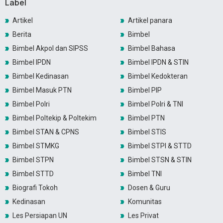
Label
Artikel
Artikel panara
Berita
Bimbel
Bimbel Akpol dan SIPSS
Bimbel Bahasa
Bimbel IPDN
Bimbel IPDN & STIN
Bimbel Kedinasan
Bimbel Kedokteran
Bimbel Masuk PTN
Bimbel PIP
Bimbel Polri
Bimbel Polri & TNI
Bimbel Poltekip & Poltekim
Bimbel PTN
Bimbel STAN & CPNS
Bimbel STIS
Bimbel STMKG
Bimbel STPI & STTD
Bimbel STPN
Bimbel STSN & STIN
Bimbel STTD
Bimbel TNI
Biografi Tokoh
Dosen & Guru
Kedinasan
Komunitas
Les Persiapan UN
Les Privat