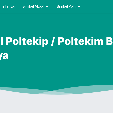
rm Tentor
Bimbel Akpol
Bimbel Polri
l Poltekip / Poltekim
ya