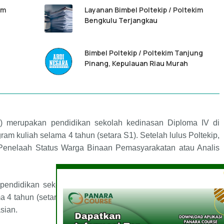
im
Layanan Bimbel Poltekip / Poltekim
Bengkulu Terjangkau
Bimbel Poltekip / Poltekim Tanjung
Pinang, Kepulauan Riau Murah
n) merupakan pendidikan sekolah kedinasan Diploma IV di
am kuliah selama 4 tahun (setara S1). Setelah lulus
Poltekip
,
 Penelaah Status Warga Binaan Pemasyarakatan atau Analis
n pendidikan sekolah kedinasan Diploma IV di bidang teknik
 4 tahun (setara S1). Setelah lulus POLTEKIM, lulusan akan
sian.