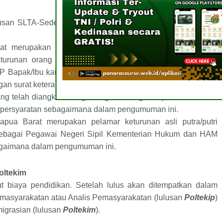
an SLTA-Sederajat yang memenuhi kualifikasi persyaratan
rat merupakan pelamar lulusan SLTA-Sederajat keturunan
turunan orang tua (salah satu atau kedua orang tua) asli
P Bapak/Ibu kandung, Akta Kelahiran atau Surat Keterangan
gan surat keterangan dari Kepala Desa/Lurah/Kepala Suku.
g telah diangkat sebagai Pegawai Negeri Sipil Kementerian
 persyaratan sebagaimana dalam pengumuman ini.
apua Barat merupakan pelamar keturunan asli putra/putri
sebagai Pegawai Negeri Sipil Kementerian Hukum dan HAM
bagaimana dalam pengumuman ini.
Poltekim
ut biaya pendidikan. Setelah lulus akan ditempatkan dalam
masyarakatan atau Analis Pemasyarakatan (lulusan
Poltekip
)
igrasian (lulusan
Poltekim
).