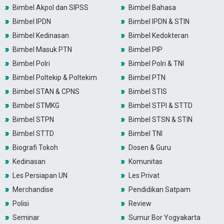
Bimbel Akpol dan SIPSS
Bimbel Bahasa
Bimbel IPDN
Bimbel IPDN & STIN
Bimbel Kedinasan
Bimbel Kedokteran
Bimbel Masuk PTN
Bimbel PIP
Bimbel Polri
Bimbel Polri & TNI
Bimbel Poltekip & Poltekim
Bimbel PTN
Bimbel STAN & CPNS
Bimbel STIS
Bimbel STMKG
Bimbel STPI & STTD
Bimbel STPN
Bimbel STSN & STIN
Bimbel STTD
Bimbel TNI
Biografi Tokoh
Dosen & Guru
Kedinasan
Komunitas
Les Persiapan UN
Les Privat
Merchandise
Pendidikan Satpam
Polisi
Review
Seminar
Sumur Bor Yogyakarta