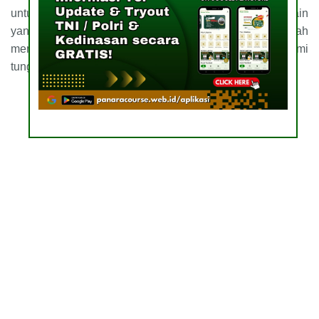
untuk kalian? Anda bisa membaca artikel kami yang lain
yang bisa kalian klik
di sini
. Terima kasih sudah
menyempatkan membaca, sampai jumpa lain waktu. Kami
tunggu kerja samanya.