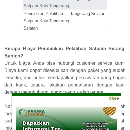
Satpam
Kota Tangerang
Pendidikan Pelatihan
Tangerang Selatan
Satpam
Kota Tangerang
Selatan
Berapa Biaya
Pendidikan Pelatihan Satpam
Serang,
Banten?
Untuk biaya, Anda bisa hubungi customer service kami.
Biaya kami dapat disesuaikan dengan paket yang sudah
tersedia, dan untuk mendapatkan penawaran yang bagus
dari kami, segera lakukan pendaftaran dengan kami
dengan menghubungi nomor yang sudah tertera.
Close
Nah, para pembaca sekalian, bagaimana? Itulah
tadi
Pendidikan Pelatihan Satpam
Serang, Banten
yang
sudah membuat banyak orang penasaran. Apakah
informasi tadi sudah menjadi jawaban yang memuaskan