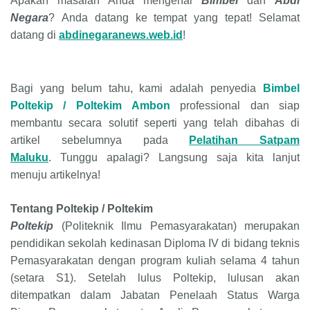
Apakah
masalah Anda mengenai
Bimbel
dan
Abdi
Negara
?
Anda datang ke tempat yang tepat
! Selamat
datang
di
abdinegaranews.web.id
!
Bagi yang belum tahu, k
ami adalah
penyedia
Bimbel
Poltekip / Poltekim
Ambon
professional dan siap
membantu secara solutif seperti yang telah dibahas di
artikel sebelumnya
pada
Pelatihan Satpam
Maluku
.
Tunggu apalagi?
Langsung saja kita lanjut
menuju artikelnya!
Tentang
Poltekip / Poltekim
Poltekip
(Politeknik Ilmu Pemasyarakatan) merupakan
pendidikan sekolah kedinasan Diploma IV di bidang teknis
Pemasyarakatan dengan program kuliah selama 4 tahun
(setara S1). Setelah lulus
Poltekip
, lulusan akan
ditempatkan dalam Jabatan Penelaah Status Warga