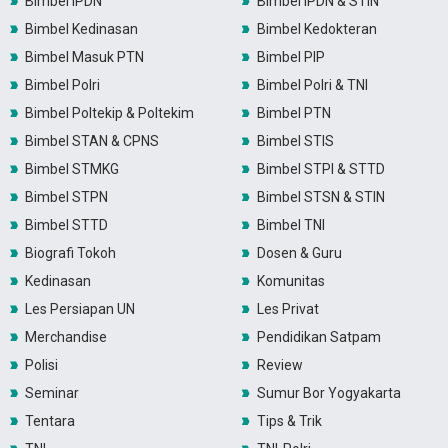
Bimbel IPDN
Bimbel IPDN & STIN
Bimbel Kedinasan
Bimbel Kedokteran
Bimbel Masuk PTN
Bimbel PIP
Bimbel Polri
Bimbel Polri & TNI
Bimbel Poltekip & Poltekim
Bimbel PTN
Bimbel STAN & CPNS
Bimbel STIS
Bimbel STMKG
Bimbel STPI & STTD
Bimbel STPN
Bimbel STSN & STIN
Bimbel STTD
Bimbel TNI
Biografi Tokoh
Dosen & Guru
Kedinasan
Komunitas
Les Persiapan UN
Les Privat
Merchandise
Pendidikan Satpam
Polisi
Review
Seminar
Sumur Bor Yogyakarta
Tentara
Tips & Trik