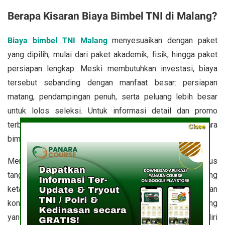
Berapa Kisaran Biaya Bimbel TNI di Malang?
Biaya bimbel TNI Malang
menyesuaikan dengan paket
yang dipilih, mulai dari paket akademik, fisik, hingga paket
persiapan lengkap. Meski membutuhkan investasi, biaya
tersebut sebanding dengan manfaat besar: persiapan
matang, pendampingan penuh, serta peluang lebih besar
untuk lolos seleksi. Untuk informasi detail dan promo
terbaru, peserta dapat menghubungi pihak penyelenggara
Close
bimbel.
Menjadi bagian dari TNI adalah kehormatan sekaligus
tanggung jawab besar. Untuk bisa lolos dalam seleksi yang
ketat, persiapan harus dilakukan secara serius dan
konsisten.
Bimbel TNI Malang
, hadir sebagai pendamping
yang siap membantu calon prajurit mempersiapkan diri