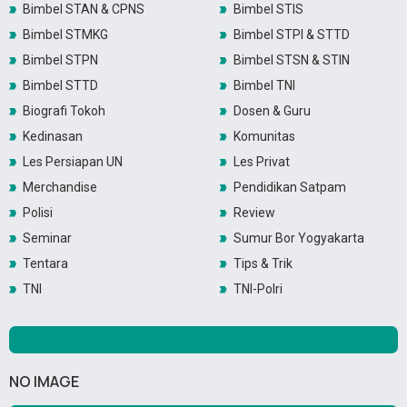
Bimbel STAN & CPNS
Bimbel STIS
Bimbel STMKG
Bimbel STPI & STTD
Bimbel STPN
Bimbel STSN & STIN
Bimbel STTD
Bimbel TNI
Biografi Tokoh
Dosen & Guru
Kedinasan
Komunitas
Les Persiapan UN
Les Privat
Merchandise
Pendidikan Satpam
Polisi
Review
Seminar
Sumur Bor Yogyakarta
Tentara
Tips & Trik
TNI
TNI-Polri
NO IMAGE