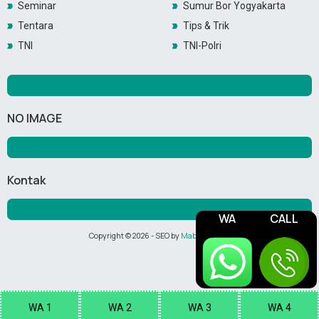
Seminar
Sumur Bor Yogyakarta
Tentara
Tips & Trik
TNI
TNI-Polri
NO IMAGE
Kontak
WA
CALL
Copyright ©
2026
- SEO by
Maboor Media
WA 1
WA 2
WA 3
WA 4