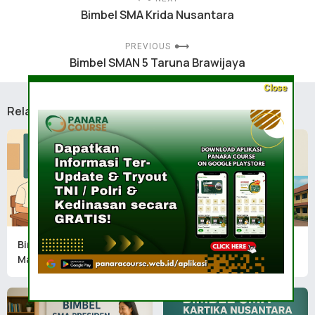
Bimbel SMA Krida Nusantara
PREVIOUS
Bimbel SMAN 5 Taruna Brawijaya
Close
Related Posts
Bimbel SMA Taruna
Bimbel SMAN 2 Taruna
Madani
Bhayangkara