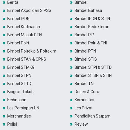
Berita
Bimbel
Bimbel Akpol dan SIPSS
Bimbel Bahasa
Bimbel IPDN
Bimbel IPDN & STIN
Bimbel Kedinasan
Bimbel Kedokteran
Bimbel Masuk PTN
Bimbel PIP
Bimbel Polri
Bimbel Polri & TNI
Bimbel Poltekip & Poltekim
Bimbel PTN
Bimbel STAN & CPNS
Bimbel STIS
Bimbel STMKG
Bimbel STPI & STTD
Bimbel STPN
Bimbel STSN & STIN
Bimbel STTD
Bimbel TNI
Biografi Tokoh
Dosen & Guru
Kedinasan
Komunitas
Les Persiapan UN
Les Privat
Merchandise
Pendidikan Satpam
Polisi
Review