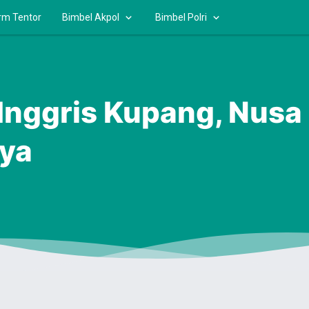
rm Tentor
Bimbel Akpol
Bimbel Polri
Inggris Kupang, Nusa
aya