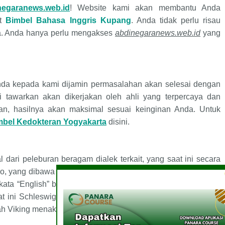
negaranews.web.id
! Website kami akan membantu Anda
it
Bimbel Bahasa Inggris
Kupang
. Anda tidak perlu risau
. Anda hanya perlu
mengakses
abdinegaranews.web.id
yang
a kepada kami dijamin permasalahan akan selesai dengan
i tawarkan akan dikerjakan oleh ahli yang terpercaya dan
ian, hasilnya akan maksimal sesuai keinginan Anda. Untuk
mbel Kedokteran Yogyakarta
disini.
 dari peleburan beragam dialek terkait, yang saat ini secara
no, yang dibawa ke pantai timur Pulau Britania oleh pendatang
 kata
“
English
”
berasal dari nama Angles. Suku Anglo-Saxons
aat ini Schleswig-Holstein, Jerman). Bahasa Inggris awal juga
h Viking menaklukkan Inggris pada abad ke-9 dan ke-10.