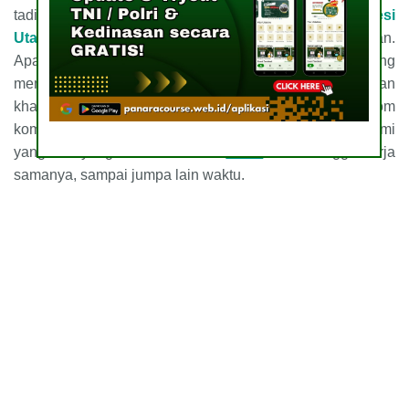
tadi
Bimbel Bahasa Inggris
Manado, Sulawesi
Utara
yang sudah membuat banyak orang penasaran.
Apakah informasi tadi sudah menjadi jawaban yang
memuaskan untuk kalian? Kalau belum, maka jangan
khawatir! Kalian bisa melakukan request di kolom
komentar. Atau kalian juga bisa membaca artikel kami
yang lain yang bisa kalian klik
disini
.
Kami tunggu kerja
samanya
, sampai jumpa lain waktu.