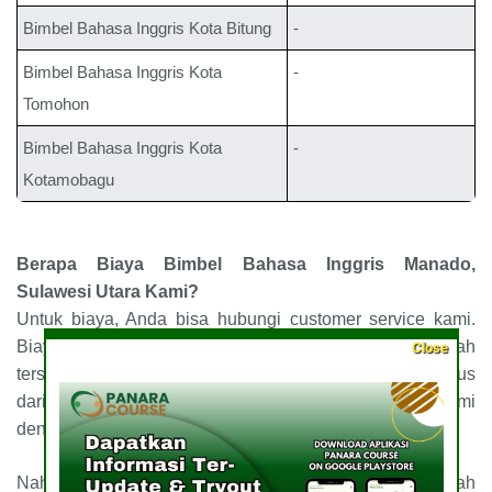
Bimbel Bahasa Inggris
Kota Bitung
-
Bimbel Bahasa Inggris
Kota
-
Tomohon
Bimbel Bahasa Inggris
Kota
-
Kotamobagu
Berapa Biaya Bimbel Bahasa Inggris
Manado,
Sulawesi Utara
Kami
?
Untuk biaya, Anda bisa hubungi customer service kami.
Biaya kami dapat disesuaikan dengan paket yang sudah
Close
tersedia, dan untuk mendapatkan penawaran yang bagus
dari kami, segera lakukan pendaftaran dengan kami
dengan menghubungi nomor yang tertera dibawah.
Nah, para pembaca sekalian, bagaimana? Itulah