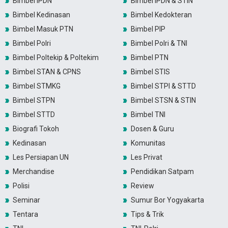
Bimbel IPDN
Bimbel IPDN & STIN
Bimbel Kedinasan
Bimbel Kedokteran
Bimbel Masuk PTN
Bimbel PIP
Bimbel Polri
Bimbel Polri & TNI
Bimbel Poltekip & Poltekim
Bimbel PTN
Bimbel STAN & CPNS
Bimbel STIS
Bimbel STMKG
Bimbel STPI & STTD
Bimbel STPN
Bimbel STSN & STIN
Bimbel STTD
Bimbel TNI
Biografi Tokoh
Dosen & Guru
Kedinasan
Komunitas
Les Persiapan UN
Les Privat
Merchandise
Pendidikan Satpam
Polisi
Review
Seminar
Sumur Bor Yogyakarta
Tentara
Tips & Trik