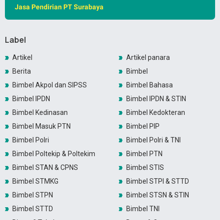
Jasa Pendirian PT Surabaya
Label
Artikel
Artikel panara
Berita
Bimbel
Bimbel Akpol dan SIPSS
Bimbel Bahasa
Bimbel IPDN
Bimbel IPDN & STIN
Bimbel Kedinasan
Bimbel Kedokteran
Bimbel Masuk PTN
Bimbel PIP
Bimbel Polri
Bimbel Polri & TNI
Bimbel Poltekip & Poltekim
Bimbel PTN
Bimbel STAN & CPNS
Bimbel STIS
Bimbel STMKG
Bimbel STPI & STTD
Bimbel STPN
Bimbel STSN & STIN
Bimbel STTD
Bimbel TNI