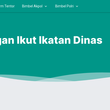
rm Tentor
Bimbel Akpol
Bimbel Polri
an Ikut Ikatan Dinas