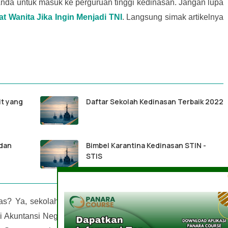
 Anda untuk masuk ke perguruan tinggi kedinasan. Jangan lupa
at Wanita Jika Ingin Menjadi TNI
. Langsung simak artikelnya
it yang
Daftar Sekolah Kedinasan Terbaik 2022
dan
Bimbel Karantina Kedinasan STIN -
STIS
nas? Ya, sekolah kedinasan masih populer di kalangan anak
gi Akuntansi Negara (STAN) menjadi sekolah kedinasan yang