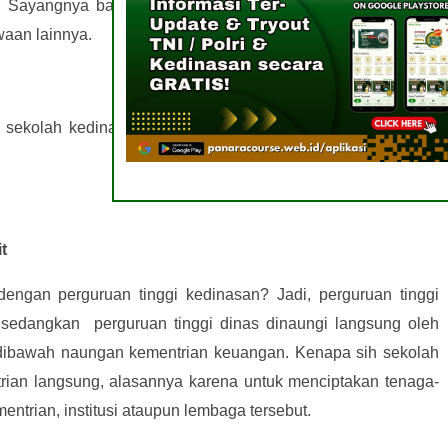
 Sayangnya banyak di antara kita justru tidak tahu tentang
waan lainnya.
 sekolah kedinasan? Nah, beberapa keuntungannya adalah
t
engan perguruan tinggi kedinasan? Jadi, perguruan tinggi
edangkan perguruan tinggi dinas dinaungi langsung oleh
 dibawah naungan kementrian keuangan. Kenapa sih sekolah
rian langsung, alasannya karena untuk menciptakan tenaga-
entrian, institusi ataupun lembaga tersebut.