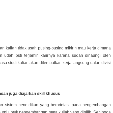
san kalian tidak usah pusing-pusing mikirin mau kerja dimana
an udah psti terjamin karirnya karena sudah dinaungi oleh
asa studi kalian akan ditempatkan kerja langsung dalan divisi
asan juga diajarkan skill khusus
gan sistem pendidikan yang berorietasi pada pengembangan
a murni untuk pengembangan mata kuliah yang dipilih. Sehingga